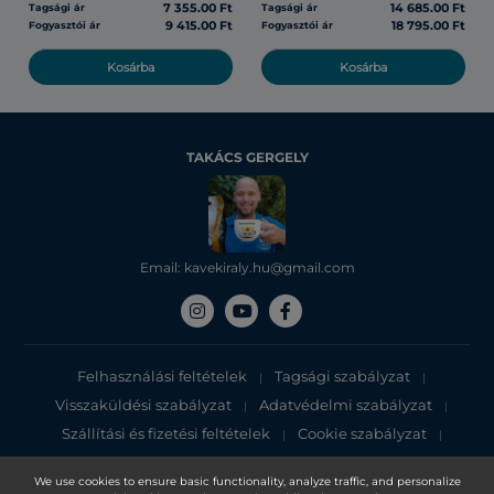
7 355.00 Ft
14 685.00 Ft
Tagsági ár
Tagsági ár
9 415.00 Ft
18 795.00 Ft
Fogyasztói ár
Fogyasztói ár
Kosárba
Kosárba
TAKÁCS GERGELY
Email: kavekiraly.hu@gmail.com
Felhasználási feltételek
Tagsági szabályzat
|
|
Visszaküldési szabályzat
Adatvédelmi szabályzat
|
|
Szállítási és fizetési feltételek
Cookie szabályzat
|
|
Adatvédelmi tájékoztató
We use cookies to ensure basic functionality, analyze traffic, and personalize