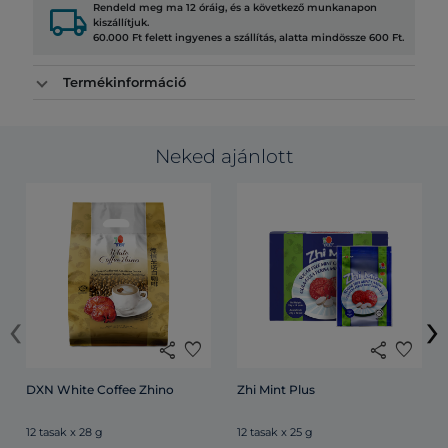
local_shipping
Rendeld meg ma 12 óráig, és a következő munkanapon
kiszállítjuk.
60.000 Ft felett ingyenes a szállítás, alatta mindössze 600 Ft.
Termékinformáció
Neked ajánlott
‹
›
share
favorite
share
favorite
DXN White Coffee Zhino
Zhi Mint Plus
12 tasak x 28 g
12 tasak x 25 g