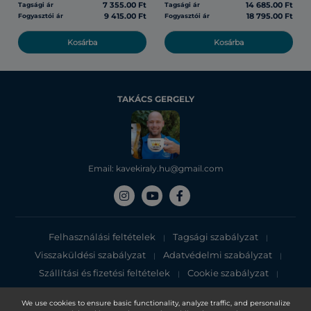
7 355.00 Ft
14 685.00 Ft
Tagsági ár
Tagsági ár
9 415.00 Ft
18 795.00 Ft
Fogyasztói ár
Fogyasztói ár
Kosárba
Kosárba
TAKÁCS GERGELY
Email: kavekiraly.hu@gmail.com
Felhasználási feltételek
Tagsági szabályzat
|
|
Visszaküldési szabályzat
Adatvédelmi szabályzat
|
|
Szállítási és fizetési feltételek
Cookie szabályzat
|
|
Adatvédelmi tájékoztató
We use cookies to ensure basic functionality, analyze traffic, and personalize