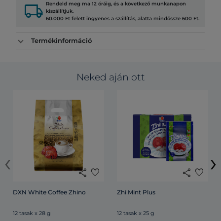
local_shipping
Rendeld meg ma 12 óráig, és a következő munkanapon
kiszállítjuk.
60.000 Ft felett ingyenes a szállítás, alatta mindössze 600 Ft.
Termékinformáció
Neked ajánlott
‹
›
share
favorite
share
favorite
DXN White Coffee Zhino
Zhi Mint Plus
12 tasak x 28 g
12 tasak x 25 g