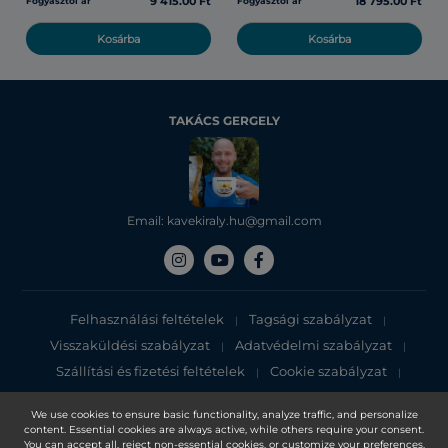
9 415.00 Ft
18 795.00 Ft
Fogyasztói ár
Fogyasztói ár
Kosárba
Kosárba
TAKÁCS GERGELY
Email: kavekiraly.hu@gmail.com
Felhasználási feltételek
Tagsági szabályzat
|
|
Visszaküldési szabályzat
Adatvédelmi szabályzat
|
|
Szállítási és fizetési feltételek
Cookie szabályzat
|
|
Adatvédelmi tájékoztató
We use cookies to ensure basic functionality, analyze traffic, and personalize
content. Essential cookies are always active, while others require your consent.
Copyright 2025, DXN Holdings Bhd. 199501033918 (363120-V)
You can accept all, reject non-essential cookies, or customize your preferences.