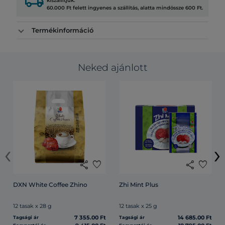
local_shipping
kiszállítjuk.
60.000 Ft felett ingyenes a szállítás, alatta mindössze 600 Ft.
Termékinformáció
Neked ajánlott
‹
›
share
favorite
share
favorite
DXN White Coffee Zhino
Zhi Mint Plus
12 tasak x 28 g
12 tasak x 25 g
7 355.00 Ft
14 685.00 Ft
Tagsági ár
Tagsági ár