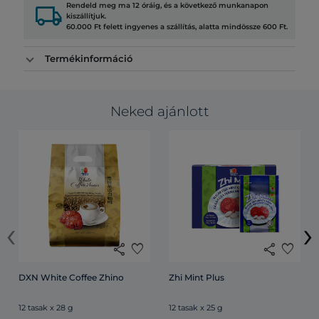
local_shipping
Rendeld meg ma 12 óráig, és a következő munkanapon
kiszállítjuk.
60.000 Ft felett ingyenes a szállítás, alatta mindössze 600 Ft.
Termékinformáció
Neked ajánlott
‹
›
share
favorite
share
favorite
DXN White Coffee Zhino
Zhi Mint Plus
12 tasak x 28 g
12 tasak x 25 g