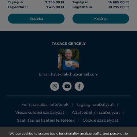
7 355.00 Ft
14 685.00 Ft
Tagsági ár
Tagsági ár
9 415.00 Ft
18 795.00 Ft
Fogyasztói ár
Fogyasztói ár
Kosárba
Kosárba
TAKÁCS GERGELY
Email: kavekiraly.hu@gmail.com
Felhasználási feltételek
Tagsági szabályzat
|
|
Visszaküldési szabályzat
Adatvédelmi szabályzat
|
|
Szállítási és fizetési feltételek
Cookie szabályzat
|
|
Adatvédelmi tájékoztató
We use cookies to ensure basic functionality, analyze traffic, and personalize