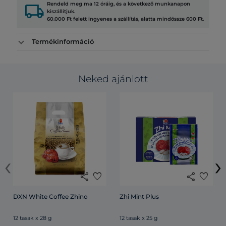
local_shipping
Rendeld meg ma 12 óráig, és a következő munkanapon
kiszállítjuk.
60.000 Ft felett ingyenes a szállítás, alatta mindössze 600 Ft.
Termékinformáció
Neked ajánlott
‹
›
share
favorite
share
favorite
DXN White Coffee Zhino
Zhi Mint Plus
12 tasak x 28 g
12 tasak x 25 g