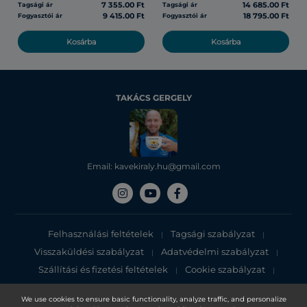
7 355.00 Ft
14 685.00 Ft
Tagsági ár
Tagsági ár
9 415.00 Ft
18 795.00 Ft
Fogyasztói ár
Fogyasztói ár
Kosárba
Kosárba
TAKÁCS GERGELY
Email: kavekiraly.hu@gmail.com
Felhasználási feltételek
Tagsági szabályzat
|
|
Visszaküldési szabályzat
Adatvédelmi szabályzat
|
|
Szállítási és fizetési feltételek
Cookie szabályzat
|
|
Adatvédelmi tájékoztató
We use cookies to ensure basic functionality, analyze traffic, and personalize