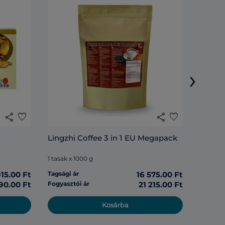
Cocoz
›
1 tasak 
share
favorite
share
favorite
Tagsági 
Lingzhi Coffee 3 in 1 EU Megapack
Fogyasz
1 tasak x 1000 g
915.00 Ft
Tagsági ár
16 575.00 Ft
90.00 Ft
Fogyasztói ár
21 215.00 Ft
Kosárba