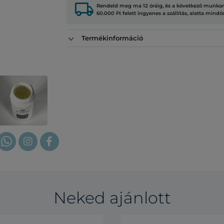
local_shipping
Rendeld meg ma 12 óráig, és a következő munkana
60.000 Ft felett ingyenes a szállítás, alatta mindö
Termékinformáció
Neked ajánlott