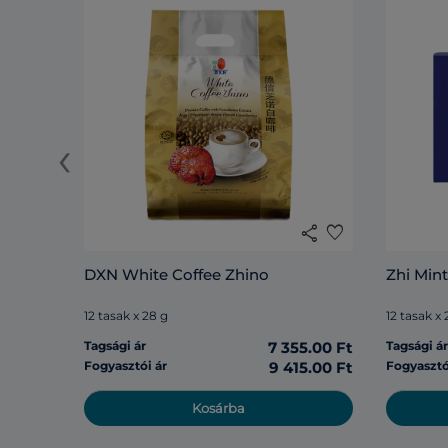
‹
share
favorite
DXN White Coffee Zhino
Zhi Mint
12 tasak x 28 g
12 tasak x 
Tagsági ár
7 355.00 Ft
Tagsági á
Fogyasztói ár
9 415.00 Ft
Fogyasztó
Kosárba