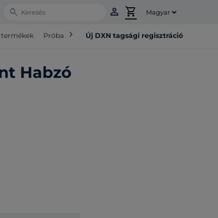
person
shopping_cart
Search
chevron_right
ó termékek
Próba csomag
Új DXN tagsági regisztráció
ant Habzó