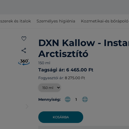
szerek és italok
Személyes higiénia
Kozmetikai-és bőrápol
favorite
DXN Kallow - Inst
share
Arctisztító
150 ml
Tagsági ár: 6 465.00 Ft
Fogyasztói ár:
8 275.00 Ft
Mennyiség:
arrow_forward_ios
KOSÁRBA