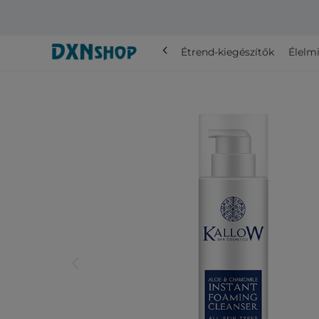
chevron_left
Összes
Étrend-kiegészítők
Élelmi
arrow_back_ios