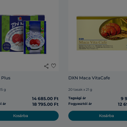
share
favorite
 Plus
DXN Maca VitaCafe
25 g
20 tasak x 21 g
r
14 685.00 Ft
Tagsági ár
9 
i ár
18 795.00 Ft
Fogyasztói ár
12 6
Kosárba
Kosárba