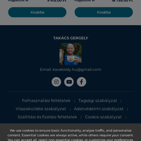
9 415.00 Ft
18 795.00 Ft
Fogyasztói ár
Fogyasztói ár
Kosárba
Kosárba
TAKÁCS GERGELY
Email: kavekiraly.hu@gmail.com
Felhasználási feltételek
Tagsági szabályzat
|
|
Visszaküldési szabályzat
Adatvédelmi szabályzat
|
|
Szállítási és fizetési feltételek
Cookie szabályzat
|
|
Adatvédelmi tájékoztató
We use cookies to ensure basic functionality, analyze traffic, and personalize
content. Essential cookies are always active, while others require your consent.
Copyright 2025, DXN Holdings Bhd. 199501033918 (363120-V)
You can accept all, reject non-essential cookies, or customize your preferences.