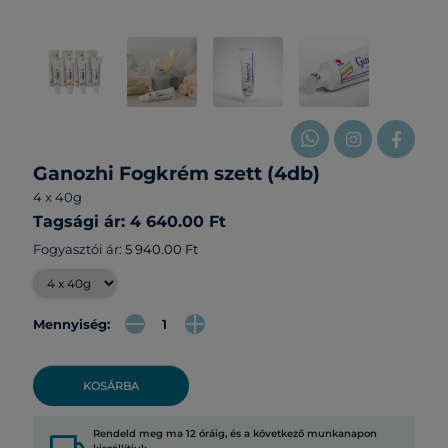
Ganozhi Fogkrém szett (4db)
4 x 40g
Tagsági ár: 4 640.00 Ft
Fogyasztói ár:
5 940.00 Ft
Mennyiség:
KOSÁRBA
Rendeld meg ma 12 óráig, és a következő munkanapon