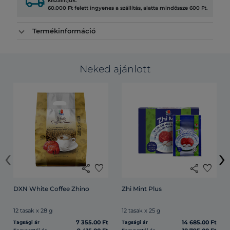
local_shipping
kiszállítjuk.
60.000 Ft felett ingyenes a szállítás, alatta mindössze 600 Ft.
Termékinformáció
Neked ajánlott
‹
›
share
favorite
share
favorite
DXN White Coffee Zhino
Zhi Mint Plus
12 tasak x 28 g
12 tasak x 25 g
7 355.00 Ft
14 685.00 Ft
Tagsági ár
Tagsági ár