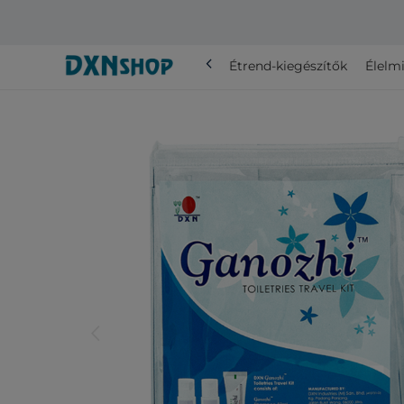
chevron_left
Összes
Étrend-kiegészítők
Élelmi
arrow_back_ios