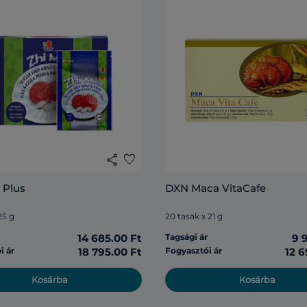
share
favorite
 Plus
DXN Maca VitaCafe
25 g
20 tasak x 21 g
r
14 685.00 Ft
Tagsági ár
9 
i ár
18 795.00 Ft
Fogyasztói ár
12 6
Kosárba
Kosárba