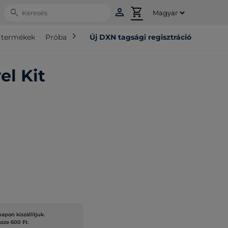
person
shopping_cart
Search
chevron_right
ó termékek
Próba csomag
Új DXN tagsági regisztráció
el Kit
pon kiszállítjuk.
ssze 600 Ft.