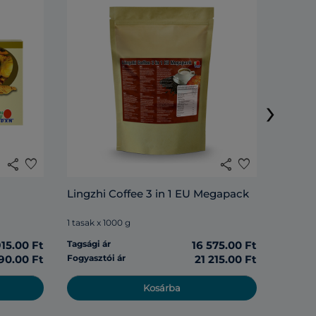
Cocoz
›
1 tasak 
share
favorite
share
favorite
Tagsági 
Lingzhi Coffee 3 in 1 EU Megapack
Fogyasz
1 tasak x 1000 g
915.00 Ft
Tagsági ár
16 575.00 Ft
90.00 Ft
Fogyasztói ár
21 215.00 Ft
Kosárba