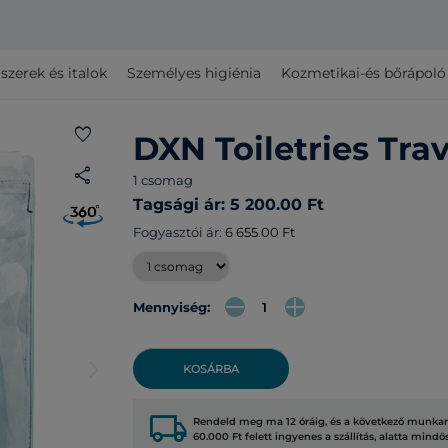
szerek és italok
Személyes higiénia
Kozmetikai-és bőrápol
favorite
DXN Toiletries Trav
share
1 csomag
Tagsági ár: 5 200.00 Ft
Fogyasztói ár:
6 655.00 Ft
Mennyiség:
arrow_forward_ios
KOSÁRBA
local_shipping
Rendeld meg ma 12 óráig, és a következő munkana
60.000 Ft felett ingyenes a szállítás, alatta mindö