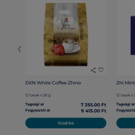
‹
share
favorite
DXN White Coffee Zhino
Zhi Mint
12 tasak x 28 g
12 tasak x 
Tagsági ár
7 355.00 Ft
Tagsági á
Fogyasztói ár
9 415.00 Ft
Fogyasztó
Kosárba