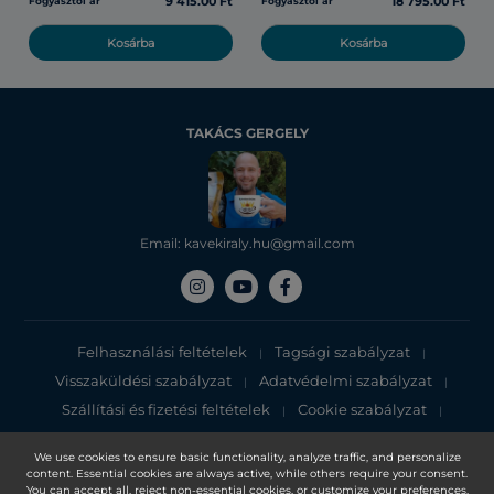
9 415.00 Ft
18 795.00 Ft
Fogyasztói ár
Fogyasztói ár
Kosárba
Kosárba
TAKÁCS GERGELY
Email: kavekiraly.hu@gmail.com
Felhasználási feltételek
Tagsági szabályzat
|
|
Visszaküldési szabályzat
Adatvédelmi szabályzat
|
|
Szállítási és fizetési feltételek
Cookie szabályzat
|
|
Adatvédelmi tájékoztató
We use cookies to ensure basic functionality, analyze traffic, and personalize
content. Essential cookies are always active, while others require your consent.
Copyright 2025, DXN Holdings Bhd. 199501033918 (363120-V)
You can accept all, reject non-essential cookies, or customize your preferences.