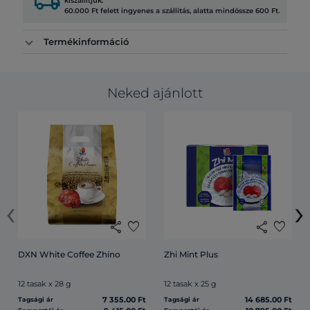
local_shipping
kiszállítjuk.
60.000 Ft felett ingyenes a szállítás, alatta mindössze 600 Ft.
Termékinformáció
Neked ajánlott
‹
›
share
favorite
share
favorite
DXN White Coffee Zhino
Zhi Mint Plus
12 tasak x 28 g
12 tasak x 25 g
7 355.00 Ft
14 685.00 Ft
Tagsági ár
Tagsági ár