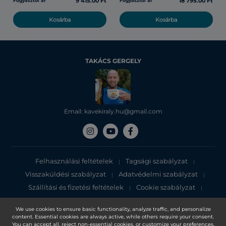
9 415.00 Ft
18 795.00 Ft
Fogyasztói ár
Fogyasztói ár
Kosárba
Kosárba
TAKÁCS GERGELY
Email: kavekiraly.hu@gmail.com
Felhasználási feltételek
Tagsági szabályzat
|
|
Visszaküldési szabályzat
Adatvédelmi szabályzat
|
|
Szállítási és fizetési feltételek
Cookie szabályzat
|
|
Adatvédelmi tájékoztató
We use cookies to ensure basic functionality, analyze traffic, and personalize
content. Essential cookies are always active, while others require your consent.
Copyright 2025, DXN Holdings Bhd. 199501033918 (363120-V)
You can accept all, reject non-essential cookies, or customize your preferences.