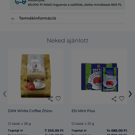
local_shipping
kiszállítjuk.
60.000 Ft felett ingyenes a szállítás, alatta mindössze 600 Ft.
Termékinformáció
Neked ajánlott
‹
›
share
favorite
share
favorite
DXN White Coffee Zhino
Zhi Mint Plus
12 tasak x 28 g
12 tasak x 25 g
7 355.00 Ft
14 685.00 Ft
Tagsági ár
Tagsági ár