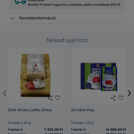
local_shipping
kiszállítjuk.
60.000 Ft felett ingyenes a szállítás, alatta mindössze 600 Ft.
Termékinformáció
Neked ajánlott
‹
›
share
favorite
share
favorite
DXN White Coffee Zhino
Zhi Mint Plus
12 tasak x 28 g
12 tasak x 25 g
7 355.00 Ft
14 685.00 Ft
Tagsági ár
Tagsági ár