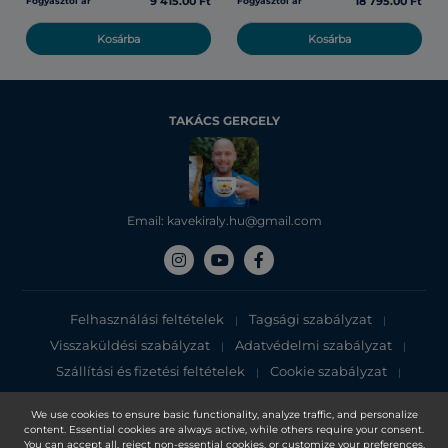
9 415.00 Ft
18 795.00 Ft
Fogyasztói ár
Fogyasztói ár
Kosárba
Kosárba
TAKÁCS GERGELY
Email: kavekiraly.hu@gmail.com
Felhasználási feltételek
Tagsági szabályzat
|
|
Visszaküldési szabályzat
Adatvédelmi szabályzat
|
|
Szállítási és fizetési feltételek
Cookie szabályzat
|
|
Adatvédelmi tájékoztató
We use cookies to ensure basic functionality, analyze traffic, and personalize
content. Essential cookies are always active, while others require your consent.
Copyright 2025, DXN Holdings Bhd. 199501033918 (363120-V)
You can accept all, reject non-essential cookies, or customize your preferences.