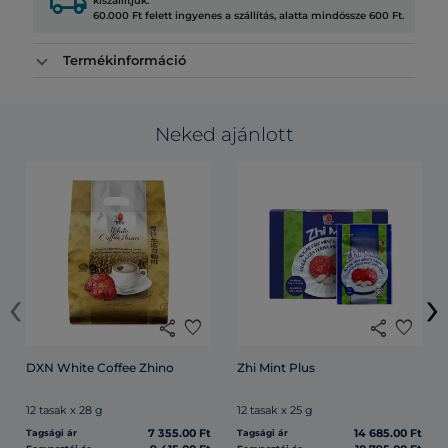
local_shipping
kiszállítjuk.
60.000 Ft felett ingyenes a szállítás, alatta mindössze 600 Ft.
Termékinformáció
Neked ajánlott
‹
›
share
favorite
share
favorite
DXN White Coffee Zhino
Zhi Mint Plus
12 tasak x 28 g
12 tasak x 25 g
7 355.00 Ft
14 685.00 Ft
Tagsági ár
Tagsági ár