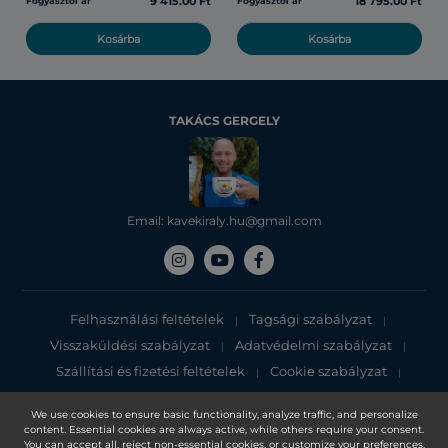
9 415.00 Ft
18 795.00 Ft
Fogyasztói ár
Fogyasztói ár
Kosárba
Kosárba
TAKÁCS GERGELY
Email: kavekiraly.hu@gmail.com
Felhasználási feltételek
Tagsági szabályzat
|
|
Visszaküldési szabályzat
Adatvédelmi szabályzat
|
|
Szállítási és fizetési feltételek
Cookie szabályzat
|
|
Adatvédelmi tájékoztató
We use cookies to ensure basic functionality, analyze traffic, and personalize
content. Essential cookies are always active, while others require your consent.
Copyright 2025, DXN Holdings Bhd. 199501033918 (363120-V)
You can accept all, reject non-essential cookies, or customize your preferences.