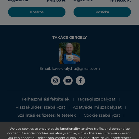
9 415.00 Ft
18 795.00 Ft
Fogyasztói ár
Fogyasztói ár
Kosárba
Kosárba
TAKÁCS GERGELY
Email: kavekiraly.hu@gmail.com
Felhasználási feltételek
Tagsági szabályzat
|
|
Visszaküldési szabályzat
Adatvédelmi szabályzat
|
|
Szállítási és fizetési feltételek
Cookie szabályzat
|
|
Adatvédelmi tájékoztató
We use cookies to ensure basic functionality, analyze traffic, and personalize
content. Essential cookies are always active, while others require your consent.
Copyright 2025, DXN Holdings Bhd. 199501033918 (363120-V)
You can accept all, reject non-essential cookies, or customize your preferences.