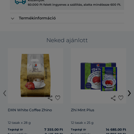
local_shipping
kiszállítjuk.
60.000 Ft felett ingyenes a szállítás, alatta mindössze 600 Ft.
Termékinformáció
Neked ajánlott
‹
›
share
favorite
share
favorite
DXN White Coffee Zhino
Zhi Mint Plus
12 tasak x 28 g
12 tasak x 25 g
7 355.00 Ft
14 685.00 Ft
Tagsági ár
Tagsági ár