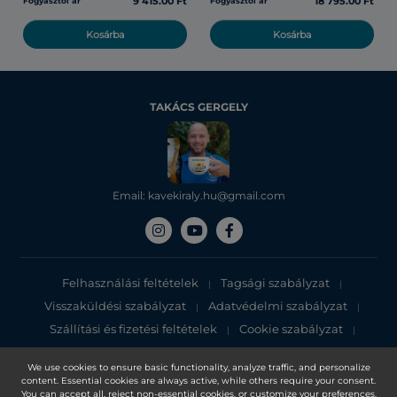
9 415.00 Ft
18 795.00 Ft
Fogyasztói ár
Fogyasztói ár
Kosárba
Kosárba
TAKÁCS GERGELY
Email: kavekiraly.hu@gmail.com
Felhasználási feltételek
Tagsági szabályzat
|
|
Visszaküldési szabályzat
Adatvédelmi szabályzat
|
|
Szállítási és fizetési feltételek
Cookie szabályzat
|
|
Adatvédelmi tájékoztató
We use cookies to ensure basic functionality, analyze traffic, and personalize
content. Essential cookies are always active, while others require your consent.
Copyright 2025, DXN Holdings Bhd. 199501033918 (363120-V)
You can accept all, reject non-essential cookies, or customize your preferences.