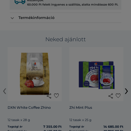
local_shipping
kiszállítjuk.
60.000 Ft felett ingyenes a szállítás, alatta mindössze 600 Ft.
Termékinformáció
Neked ajánlott
‹
›
share
favorite
share
favorite
DXN White Coffee Zhino
Zhi Mint Plus
12 tasak x 28 g
12 tasak x 25 g
7 355.00 Ft
14 685.00 Ft
Tagsági ár
Tagsági ár