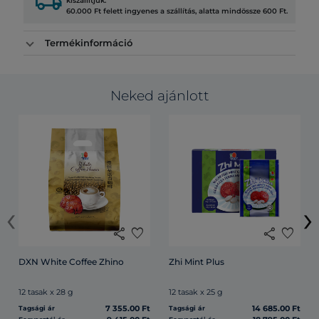
local_shipping
kiszállítjuk.
60.000 Ft felett ingyenes a szállítás, alatta mindössze 600 Ft.
Termékinformáció
Neked ajánlott
‹
›
share
favorite
share
favorite
DXN White Coffee Zhino
Zhi Mint Plus
12 tasak x 28 g
12 tasak x 25 g
7 355.00 Ft
14 685.00 Ft
Tagsági ár
Tagsági ár