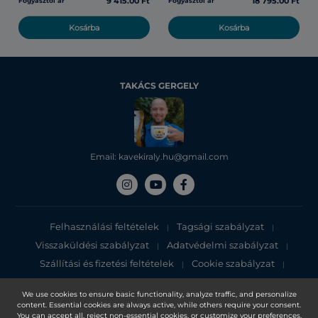
9 415.00 Ft
18 795.00 Ft
Fogyasztói ár
Fogyasztói ár
Kosárba
Kosárba
TAKÁCS GERGELY
Email: kavekiraly.hu@gmail.com
Felhasználási feltételek
Tagsági szabályzat
|
|
Visszaküldési szabályzat
Adatvédelmi szabályzat
|
|
Szállítási és fizetési feltételek
Cookie szabályzat
|
|
Adatvédelmi tájékoztató
We use cookies to ensure basic functionality, analyze traffic, and personalize
content. Essential cookies are always active, while others require your consent.
Copyright 2025, DXN Holdings Bhd. 199501033918 (363120-V)
You can accept all, reject non-essential cookies, or customize your preferences.