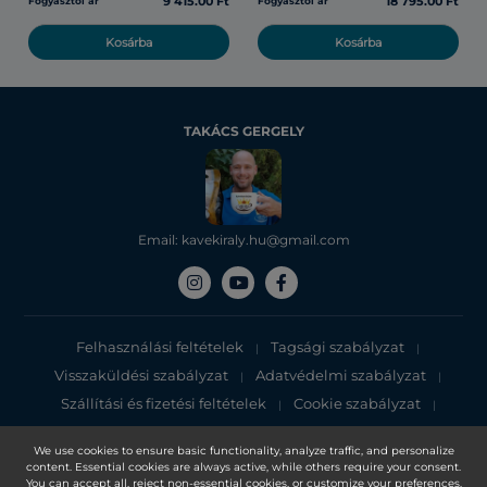
9 415.00 Ft
18 795.00 Ft
Fogyasztói ár
Fogyasztói ár
Kosárba
Kosárba
TAKÁCS GERGELY
Email: kavekiraly.hu@gmail.com
Felhasználási feltételek
Tagsági szabályzat
|
|
Visszaküldési szabályzat
Adatvédelmi szabályzat
|
|
Szállítási és fizetési feltételek
Cookie szabályzat
|
|
Adatvédelmi tájékoztató
We use cookies to ensure basic functionality, analyze traffic, and personalize
content. Essential cookies are always active, while others require your consent.
Copyright 2025, DXN Holdings Bhd. 199501033918 (363120-V)
You can accept all, reject non-essential cookies, or customize your preferences.