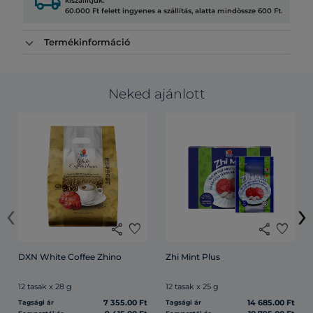
local_shipping
kiszállítjuk.
60.000 Ft felett ingyenes a szállítás, alatta mindössze 600 Ft.
Termékinformáció
Neked ajánlott
‹
›
share
favorite
share
favorite
DXN White Coffee Zhino
Zhi Mint Plus
12 tasak x 28 g
12 tasak x 25 g
7 355.00 Ft
14 685.00 Ft
Tagsági ár
Tagsági ár