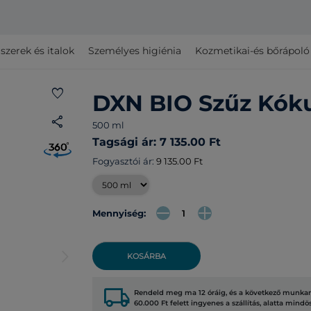
szerek és italok
Személyes higiénia
Kozmetikai-és bőrápol
favorite
DXN BIO Szűz Kóku
share
500 ml
Tagsági ár: 7 135.00 Ft
Fogyasztói ár:
9 135.00 Ft
Mennyiség:
arrow_forward_ios
KOSÁRBA
local_shipping
Rendeld meg ma 12 óráig, és a következő munkana
60.000 Ft felett ingyenes a szállítás, alatta mindö