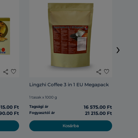
Cocoz
›
1 tasak 
share
favorite
share
favorite
Tagsági 
Lingzhi Coffee 3 in 1 EU Megapack
Fogyasz
1 tasak x 1000 g
915.00 Ft
Tagsági ár
16 575.00 Ft
90.00 Ft
Fogyasztói ár
21 215.00 Ft
Kosárba