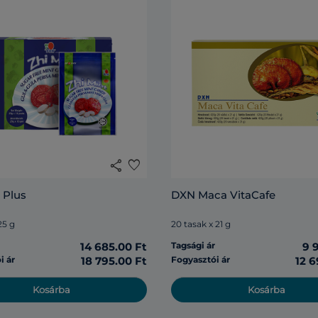
share
favorite
 Plus
DXN Maca VitaCafe
25 g
20 tasak x 21 g
r
14 685.00 Ft
Tagsági ár
9 
i ár
18 795.00 Ft
Fogyasztói ár
12 6
Kosárba
Kosárba