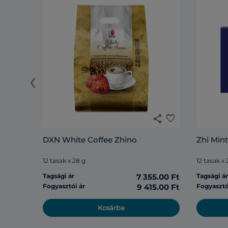
‹
share
favorite
DXN White Coffee Zhino
Zhi Mint
12 tasak x 28 g
12 tasak x 
Tagsági ár
7 355.00 Ft
Tagsági á
Fogyasztói ár
9 415.00 Ft
Fogyasztó
Kosárba