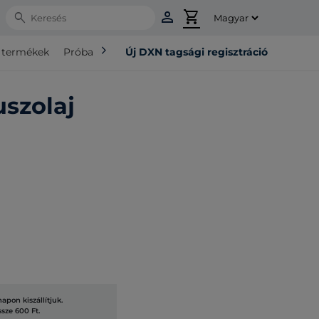
person
shopping_cart
Search
chevron_right
ó termékek
Próba csomag
Új DXN tagsági regisztráció
szolaj
pon kiszállítjuk.
ssze 600 Ft.