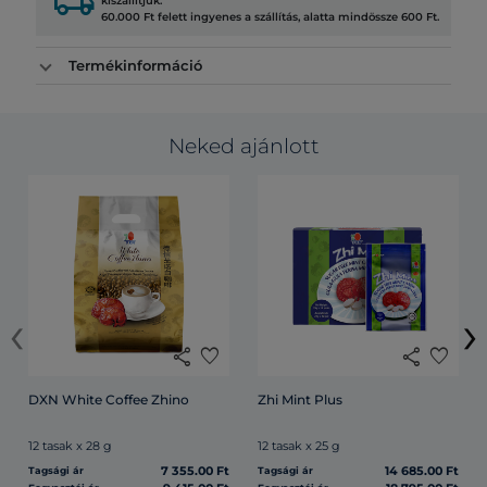
local_shipping
kiszállítjuk.
60.000 Ft felett ingyenes a szállítás, alatta mindössze 600 Ft.
Termékinformáció
Neked ajánlott
‹
›
share
favorite
share
favorite
DXN White Coffee Zhino
Zhi Mint Plus
12 tasak x 28 g
12 tasak x 25 g
7 355.00 Ft
14 685.00 Ft
Tagsági ár
Tagsági ár