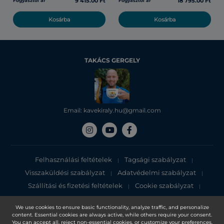
9 415.00 Ft
18 795.00 Ft
Fogyasztói ár
Fogyasztói ár
Kosárba
Kosárba
TAKÁCS GERGELY
Email: kavekiraly.hu@gmail.com
Felhasználási feltételek
Tagsági szabályzat
|
|
Visszaküldési szabályzat
Adatvédelmi szabályzat
|
|
Szállítási és fizetési feltételek
Cookie szabályzat
|
|
Adatvédelmi tájékoztató
We use cookies to ensure basic functionality, analyze traffic, and personalize
content. Essential cookies are always active, while others require your consent.
Copyright 2025, DXN Holdings Bhd. 199501033918 (363120-V)
You can accept all, reject non-essential cookies, or customize your preferences.