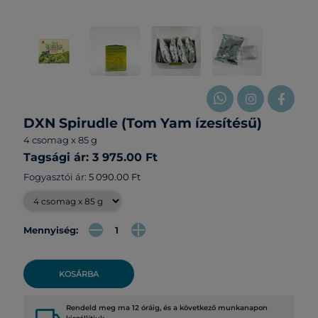
DXN Spirudle (Tom Yam ízesítésű)
4 csomag x 85 g
Tagsági ár: 3 975.00 Ft
Fogyasztói ár:
5 090.00 Ft
Mennyiség:
KOSÁRBA
Rendeld meg ma 12 óráig, és a következő munkanapon