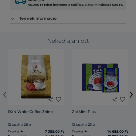
local_shipping
kiszállítjuk.
60.000 Ft felett ingyenes a szállítás, alatta mindössze 600 Ft.
Termékinformáció
Neked ajánlott
‹
›
share
favorite
share
favorite
DXN White Coffee Zhino
Zhi Mint Plus
12 tasak x 28 g
12 tasak x 25 g
7 355.00 Ft
14 685.00 Ft
Tagsági ár
Tagsági ár