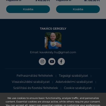
9 415.00 Ft
18 795.00 Ft
Fogyasztói ár
Fogyasztói ár
Kosárba
Kosárba
TAKÁCS GERGELY
Email: kavekiraly.hu@gmail.com
Felhasználási feltételek
Tagsági szabályzat
|
|
Visszaküldési szabályzat
Adatvédelmi szabályzat
|
|
Szállítási és fizetési feltételek
Cookie szabályzat
|
|
Adatvédelmi tájékoztató
We use cookies to ensure basic functionality, analyze traffic, and personalize
content. Essential cookies are always active, while others require your consent.
Copyright 2025, DXN Holdings Bhd. 199501033918 (363120-V)
You can accept all, reject non-essential cookies, or customize your preferences.