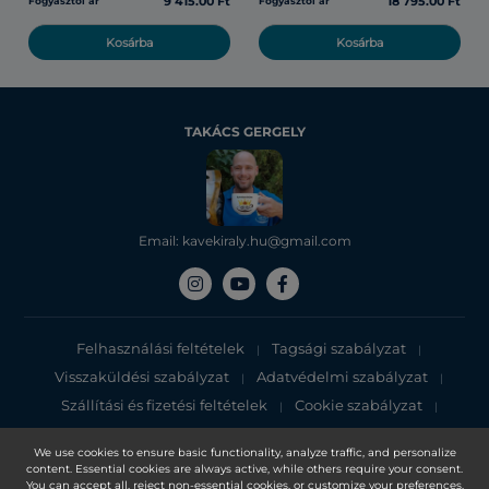
9 415.00 Ft
18 795.00 Ft
Fogyasztói ár
Fogyasztói ár
Kosárba
Kosárba
TAKÁCS GERGELY
Email: kavekiraly.hu@gmail.com
Felhasználási feltételek
Tagsági szabályzat
|
|
Visszaküldési szabályzat
Adatvédelmi szabályzat
|
|
Szállítási és fizetési feltételek
Cookie szabályzat
|
|
Adatvédelmi tájékoztató
We use cookies to ensure basic functionality, analyze traffic, and personalize
content. Essential cookies are always active, while others require your consent.
Copyright 2025, DXN Holdings Bhd. 199501033918 (363120-V)
You can accept all, reject non-essential cookies, or customize your preferences.