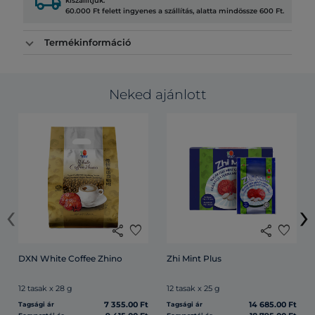
local_shipping
kiszállítjuk.
60.000 Ft felett ingyenes a szállítás, alatta mindössze 600 Ft.
Termékinformáció
Neked ajánlott
‹
›
share
favorite
share
favorite
DXN White Coffee Zhino
Zhi Mint Plus
12 tasak x 28 g
12 tasak x 25 g
7 355.00 Ft
14 685.00 Ft
Tagsági ár
Tagsági ár