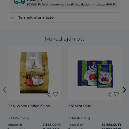
local_shipping
kiszállítjuk.
60.000 Ft felett ingyenes a szállítás, alatta mindössze 600 Ft.
Termékinformáció
Neked ajánlott
‹
›
share
favorite
share
favorite
DXN White Coffee Zhino
Zhi Mint Plus
12 tasak x 28 g
12 tasak x 25 g
7 355.00 Ft
14 685.00 Ft
Tagsági ár
Tagsági ár