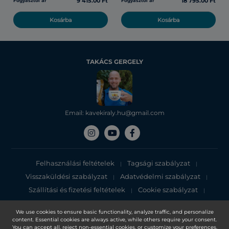
9 415.00 Ft
18 795.00 Ft
Fogyasztói ár
Fogyasztói ár
Kosárba
Kosárba
TAKÁCS GERGELY
Email: kavekiraly.hu@gmail.com
Felhasználási feltételek
Tagsági szabályzat
|
|
Visszaküldési szabályzat
Adatvédelmi szabályzat
|
|
Szállítási és fizetési feltételek
Cookie szabályzat
|
|
Adatvédelmi tájékoztató
We use cookies to ensure basic functionality, analyze traffic, and personalize
content. Essential cookies are always active, while others require your consent.
Copyright 2025, DXN Holdings Bhd. 199501033918 (363120-V)
You can accept all, reject non-essential cookies, or customize your preferences.