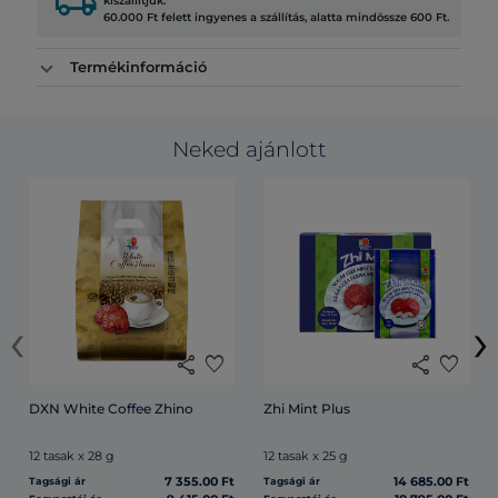
local_shipping
kiszállítjuk.
60.000 Ft felett ingyenes a szállítás, alatta mindössze 600 Ft.
Termékinformáció
Neked ajánlott
‹
›
share
favorite
share
favorite
DXN White Coffee Zhino
Zhi Mint Plus
12 tasak x 28 g
12 tasak x 25 g
7 355.00 Ft
14 685.00 Ft
Tagsági ár
Tagsági ár