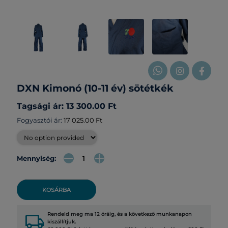
DXN Kimonó (10-11 év) sötétkék
Tagsági ár: 13 300.00 Ft
Fogyasztói ár:
17 025.00 Ft
Mennyiség:
KOSÁRBA
local_shipping
Rendeld meg ma 12 óráig, és a következő munkanapon
kiszállítjuk.