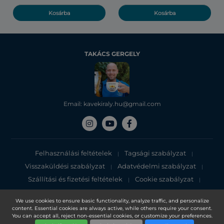
Kosárba
Kosárba
TAKÁCS GERGELY
Email: kavekiraly.hu@gmail.com
Felhasználási feltételek
Tagsági szabályzat
|
|
Visszaküldési szabályzat
Adatvédelmi szabályzat
|
|
Szállítási és fizetési feltételek
Cookie szabályzat
|
|
Adatvédelmi tájékoztató
We use cookies to ensure basic functionality, analyze traffic, and personalize
content. Essential cookies are always active, while others require your consent.
Copyright 2025, DXN Holdings Bhd. 199501033918 (363120-V)
You can accept all, reject non-essential cookies, or customize your preferences.