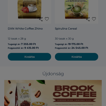
20 
share
favorite
share
favorite
Tag
DXN White Coffee Zhino
Spirulina Cereal
12 tasak x 28 g
30 tasak x 30 g
Fog
7 355.00 Ft
19 175.00 Ft
Tagsági ár:
Tagsági ár:
9 415.00 Ft
24 545.00 Ft
Fogyasztói ár:
Fogyasztói ár:
Kosárba
Kosárba
Újdonság