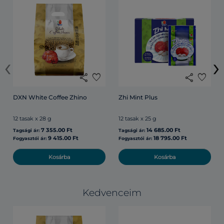
‹
›
share
favorite
share
favorite
DXN White Coffee Zhino
Zhi Mint Plus
12 tasak x 28 g
12 tasak x 25 g
7 355.00 Ft
14 685.00 Ft
Tagsági ár:
Tagsági ár:
9 415.00 Ft
18 795.00 Ft
Fogyasztói ár:
Fogyasztói ár:
Kosárba
Kosárba
Kedvenceim