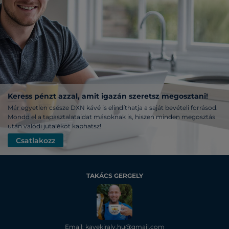
Keress pénzt azzal, amit igazán szeretsz megosztani!
Már egyetlen csésze DXN kávé is elindíthatja a saját bevételi forrásod.
Mondd el a tapasztalataidat másoknak is, hiszen minden megosztás
után valódi jutalékot kaphatsz!
Csatlakozz
TAKÁCS GERGELY
Email: kavekiraly.hu@gmail.com